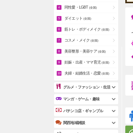
同性愛・LGBT
(全国)
ダイエット
(全国)
筋トレ・ボディメイク
(全国)
コスメ・メイク
(全国)
美容整形・美容ケア
(全国)
妊娠・出産・ママ育児
(全国)
夫婦・結婚生活・恋愛
(全国)
グルメ・ファッション・生活
マンガ・ゲーム・趣味
パチンコ店・ギャンブル
関西地域雑談