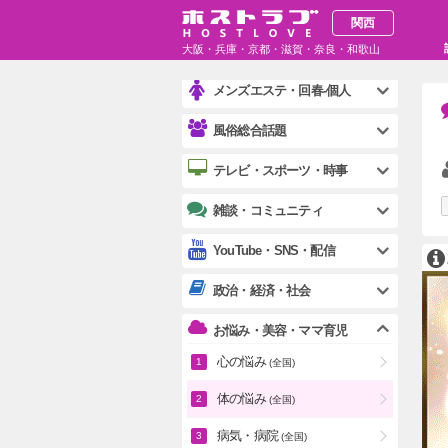
風俗-個人
関西
大阪・兵庫・京都・滋賀・奈良・和歌山
メンズエステ・回春-お店
メンズエステ・回春-個人
風俗総合話題
テレビ・スポーツ・時事
雑談・コミュニティ
YouTube・SNS・配信
政治・経済・社会
お悩み・美容・ママ育児
心の悩み
(全国)
体の悩み
(全国)
病気・病院
(全国)