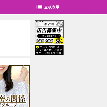
全板表示
ホスラブの新しい
広告「独占枠」が販売
スタート!!※スマホ用