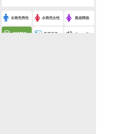
水商売男性
水商売女性
風俗関係
雑談関係
新着画像
ニュース
検索
このスレを友達に教える
※競馬予想ホスラブハート-2 2-3(ネタ・おもしろ画像)
利用規約
削除依頼
広告掲載について!
ページトップ
板一覧
ホーム
関西版
関西版