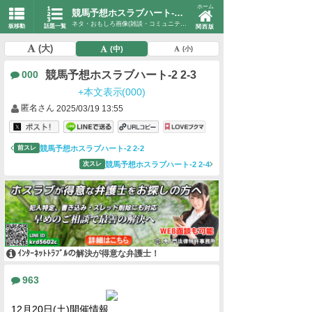
ホーム
競馬予想ホスラブハート-2 2-3
ネタ・おもしろ画像(雑談・コミュニティ)
板移動
話題一覧
関西版
(大)
(中)
(小)
競馬予想ホスラブハート-2 2-3
000
+本文表示(000)
匿名さん
2025/03/19 13:55
競馬予想ホスラブハート-2 2-2
前スレ
競馬予想ホスラブハート-2 2-4
次スレ
ｲﾝﾀｰﾈｯﾄﾄﾗﾌﾞﾙの解決が得意な弁護士！
963
12月20日(土)開催情報