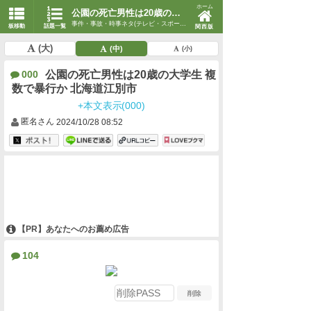
ホーム
公園の死亡男性は20歳の大学生 複数で暴行か 北海道江別市
事件・事故・時事ネタ(テレビ・スポーツ・時事)
板移動
話題一覧
関西版
(大)
(中)
(小)
公園の死亡男性は20歳の大学生 複
000
数で暴行か 北海道江別市
+本文表示(000)
匿名さん
2024/10/28 08:52
【PR】あなたへのお薦め広告
104