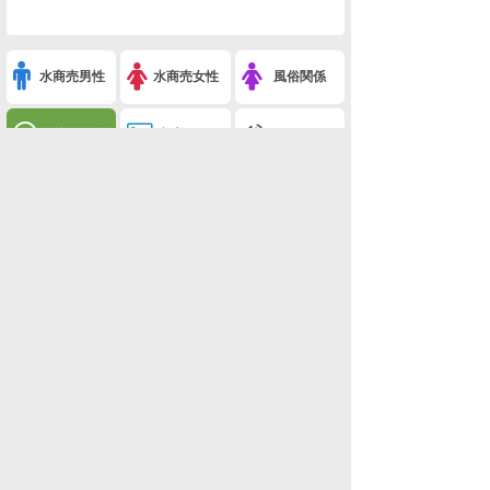
水商売男性
水商売女性
風俗関係
雑談関係
新着画像
ニュース
検索
このスレを友達に教える
※公園の死亡男性は20歳の大学生 複数で暴行か 北海道江別市(事件・事故・時事ネタ)
利用規約
削除依頼
広告掲載について!
ページトップ
板一覧
ホーム
関西版
関西版