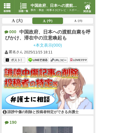
ホーム
中国政府、日本への渡航自粛を呼びかけ、滞在中の注意喚起も
事件・事故・時事ネタ(テレビ・スポーツ・時事)
板移動
話題一覧
関西版
(大)
(中)
(小)
中国政府、日本への渡航自粛を呼
000
びかけ、滞在中の注意喚起も
+本文表示(000)
匿名さん
2025/11/15 18:11
誹謗中傷の削除と投稿者特定ができる弁護士
190