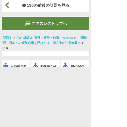
190の前後の話題を見る
このスレのトップへ
関西トップ
雑談
事件・事故・時事ネタ
中国政
(全国)
府、日本への渡航自粛を呼びかけ、滞在中の注意喚起も
190
水商売男性
水商売女性
風俗関係
雑談関係
新着画像
ニュース
検索
このスレを友達に教える
※中国政府、日本への渡航自粛を呼びかけ、滞在中の注意喚起も(事件・事故・時事ネタ)