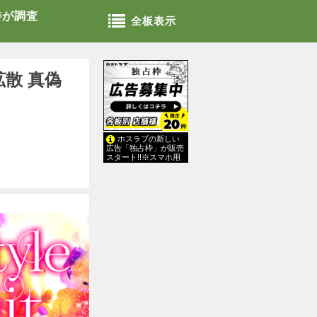
委が調査
全板表示
拡散 真偽
ホスラブの新しい
広告「独占枠」が販売
スタート!!※スマホ用