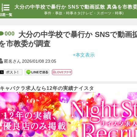
大分の中学校で暴行か SNSで動画拡散 真偽を市教
事件・事故・時事ネタ(テレビ・スポーツ・時事)
話題一覧
000
大分の中学校で暴行か SNSで動画
を市教委が調査
+本文表示
匿名さん
2026/01/08 23:05
キャバクラ求人なら12年の実績ナイスタ