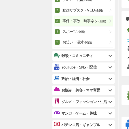
動画サブスク・VOD
(全国)
事件・事故・時事ネタ
(全国)
スポーツ
(全国)
お笑い・漫才
(関西)
雑談・コミュニティ
YouTube・SNS・配信
政治・経済・社会
お悩み・美容・ママ育児
グルメ・ファッション・生活
マンガ・ゲーム・趣味
パチンコ店・ギャンブル