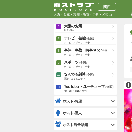
大阪のお店
キャバクラ・クラブ-お店
関西
大阪の個人
大阪・兵庫・京都・滋賀・奈良・和歌山
キャバクラ・クラブ-個人
大阪のお店
風俗-お店
テレビ・芸能
(全国)
テレビ・スポーツ・時事
事件・事故・時事ネタ
(全国)
テレビ・スポーツ・時事
スポーツ
(全国)
テレビ・スポーツ・時事
なんでも雑談
(全国)
雑談・コミュニティ
YouTuber・ユーチューブ
(全国)
YouTube・SNS・配信
ホスト-お店
ホスト-個人
ホスト総合話題