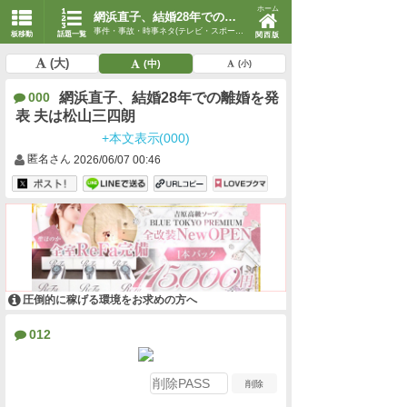
ホーム
網浜直子、結婚28年での離婚を発表 夫は松山三四朗
事件・事故・時事ネタ(テレビ・スポーツ・時事)
板移動
話題一覧
関西版
(大)
(中)
(小)
網浜直子、結婚28年での離婚を発
000
表 夫は松山三四朗
+本文表示(000)
匿名さん
2026/06/07 00:46
圧倒的に稼げる環境をお求めの方へ
012