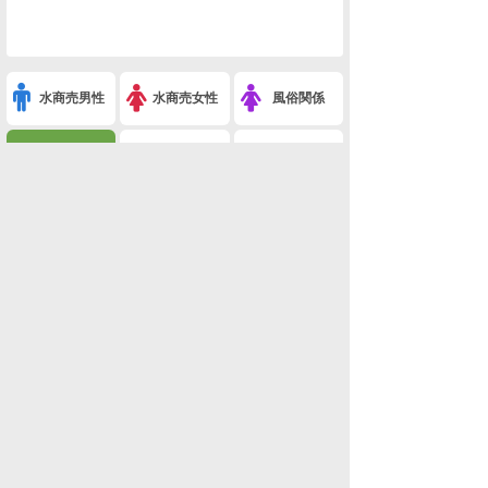
水商売男性
水商売女性
風俗関係
雑談関係
新着画像
ニュース
検索
このスレを友達に教える
※網浜直子、結婚28年での離婚を発表 夫は松山三四朗(事件・事故・時事ネタ)
利用規約
削除依頼
広告掲載について!
ページトップ
板一覧
ホーム
関西版
関西版