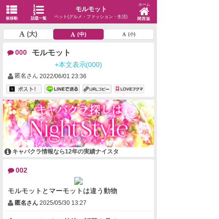
ホーム
モルモット
ペット(グルメ・ファッション・生活)
板移動
話題一覧
関西版
(大)
(中)
(小)
モルモット
000
+本文表示(000)
匿名さん
2022/06/01 23:36
キャバクラ情報なら12年の実績ナイスタ
002
モルモットとマーモットは違う動物
匿名さん
2025/05/30 13:27