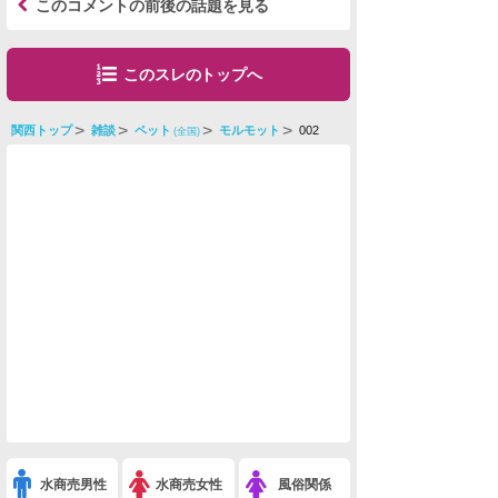
このコメントの前後の話題を見る
このスレのトップへ
関西トップ
雑談
ペット
モルモット
002
(全国)
水商売男性
水商売女性
風俗関係