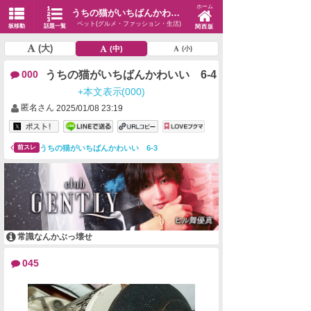
ホーム
うちの猫がいちばんかわいい 6-4
ペット(グルメ・ファッション・生活)
板移動
話題一覧
関西版
(大)
(中)
(小)
うちの猫がいちばんかわいい 6-4
000
+本文表示(000)
匿名さん
2025/01/08 23:19
うちの猫がいちばんかわいい 6-3
前スレ
常識なんかぶっ壊せ
045