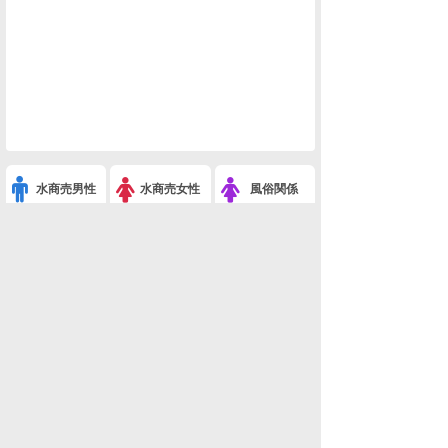
水商売男性
水商売女性
風俗関係
雑談関係
新着画像
ニュース
検索
このスレを友達に教える
※うちの猫がいちばんかわいい 6-4(ペット)
利用規約
削除依頼
広告掲載について!