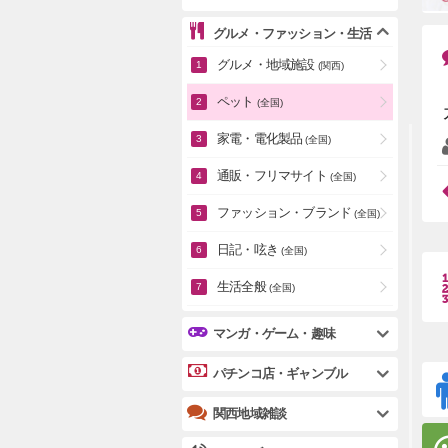
グルメ・ファッション・生活
グルメ・地域施設
(関西)
ペット
(全国)
家電・電化製品
(全国)
通販・フリマサイト
(全国)
ファッション・ブランド
(全国)
日記・呟き
(全国)
生活全般
(全国)
マンガ・ゲーム・趣味
パチンコ店・ギャンブル
関西地域雑談