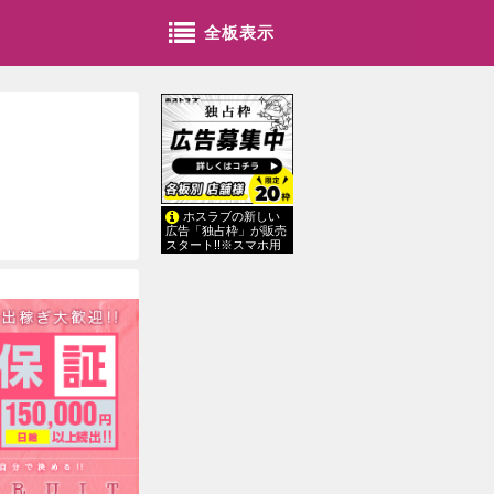
全板表示
ホスラブの新しい
広告「独占枠」が販売
スタート!!※スマホ用