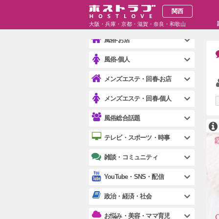
ガールズバー・スナック-個人
関西
お水総合話題
大阪・兵庫・京都・滋賀・奈良・和歌山
風俗-お店
風俗-個人
メンズエステ・回春-お店
メンズエステ・回春-個人
風俗総合話題
テレビ・スポーツ・時事
雑談・コミュニティ
YouTube・SNS・配信
政治・経済・社会
お悩み・美容・ママ育児