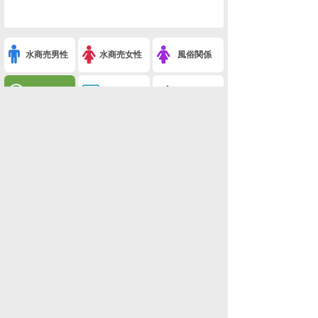
水商売男性
水商売女性
風俗関係
雑談関係
新着画像
ニュース
検索
このスレを友達に教える
※うちの猫がいちばんかわいい 6-4(ペット)
利用規約
削除依頼
広告掲載について!
ページトップ
板一覧
ホーム
関西版
関西版