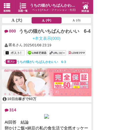
ホーム
うちの猫がいちばんかわいい 6-4
ペット(グルメ・ファッション・生活)
板移動
話題一覧
関西版
(大)
(中)
(小)
うちの猫がいちばんかわいい 6-4
000
+本文表示(000)
匿名さん
2025/01/08 23:19
うちの猫がいちばんかわいい 6-3
前スレ
10日出稼ぎで60万
314
AI回答 結論
卵かけご飯×納豆の私の食生活で全然オッケー