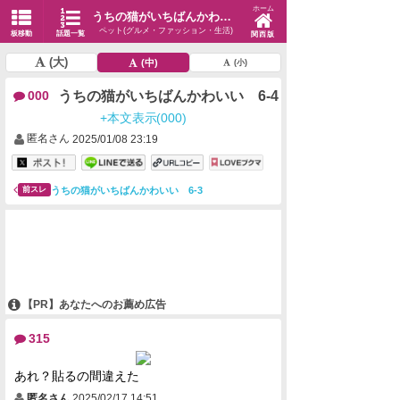
ホーム
うちの猫がいちばんかわいい 6-4
ペット(グルメ・ファッション・生活)
板移動
話題一覧
関西版
(大)
(中)
(小)
うちの猫がいちばんかわいい 6-4
000
+本文表示(000)
匿名さん
2025/01/08 23:19
うちの猫がいちばんかわいい 6-3
前スレ
【PR】あなたへのお薦め広告
315
あれ？貼るの間違えた
匿名さん
2025/02/17 14:51