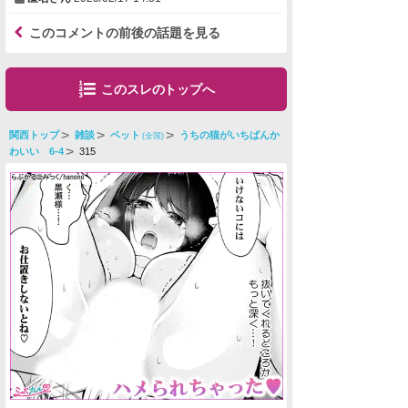
このコメントの前後の話題を見る
このスレのトップへ
関西トップ
雑談
ペット
うちの猫がいちばんか
(全国)
わいい 6-4
315