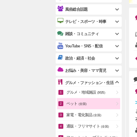
風俗総合話題
テレビ・スポーツ・時事
雑談・コミュニティ
YouTube・SNS・配信
政治・経済・社会
お悩み・美容・ママ育児
グルメ・ファッション・生活
グルメ・地域施設
(関西)
ペット
(全国)
家電・電化製品
(全国)
通販・フリマサイト
(全国)