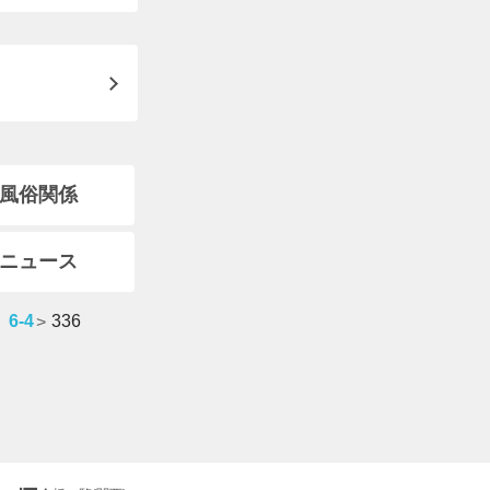
風俗関係
ニュース
6-4
336