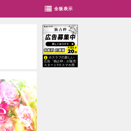
全板表示
ホスラブの新しい
広告「独占枠」が販売
スタート!!※スマホ用