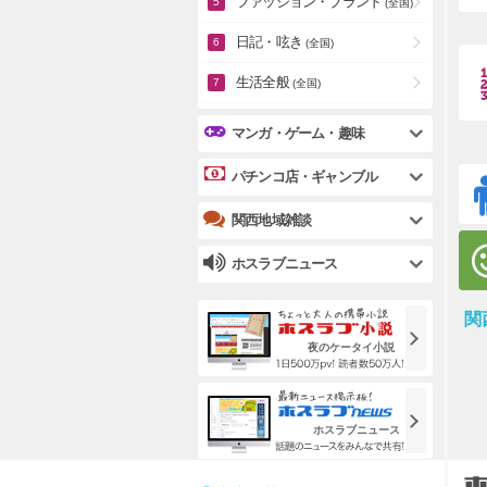
ファッション・ブランド
(全国)
日記・呟き
(全国)
生活全般
(全国)
マンガ・ゲーム・趣味
パチンコ店・ギャンブル
関西地域雑談
ホスラブニュース
関
夜のケータイ小説
ホスラブニュース