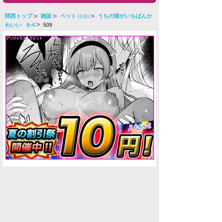
関西トップ
雑談
ペット
うちの猫がいちばんか
(全国)
わいい 6-4
509
水商売男性
水商売女性
風俗関係
雑談関係
新着画像
ニュース