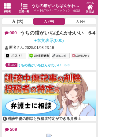
ホーム
うちの猫がいちばんかわいい 6-4
ペット(グルメ・ファッション・生活)
板移動
話題一覧
関西版
(大)
(中)
(小)
うちの猫がいちばんかわいい 6-4
000
+本文表示(000)
匿名さん
2025/01/08 23:19
うちの猫がいちばんかわいい 6-3
前スレ
誹謗中傷の削除と投稿者特定ができる弁護士
509