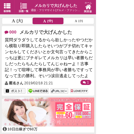
ホーム
メルカリで大げんかした
通販・フリマサイト(グルメ・ファッション・生活)
板移動
話題一覧
関西版
(大)
(中)
(小)
メルカリで大げんかした
000
質問ダラダラしてるからら欲しかったやつだか
ら横取り即購入したらそいつがブチ切れてキャ
ンセルしてくださいとか文句言ってきたからこ
っちは更にブチギレてメルカリは早い者勝ちだ
しだったらちんたらしてんじゃねーよ！古事
記！って喧嘩して事務局が早い者勝ちですって
なって主の勝利。そいつ涙目逃走してったよ
1
匿名さん
2019/02/18 21:21
10日出稼ぎで60万