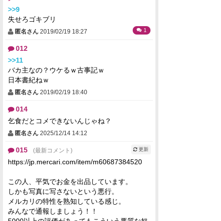
>>9
失せろゴキブリ
1
匿名さん
2019/02/19 18:27
012
>>11
バカ主なの？ウケるｗ古事記ｗ
日本書紀ねｗ
匿名さん
2019/02/19 18:40
014
乞食だとコメできないんじゃね？
匿名さん
2025/12/14 14:12
015
更新
https://jp.mercari.com/item/m60687384520
この人、平気でお金を出品しています。
しかも写真に写さないという悪行。
メルカリの特性を熟知している感じ。
みんなで通報しましょう！！
5000以上の評価があってもこういう悪質な奴