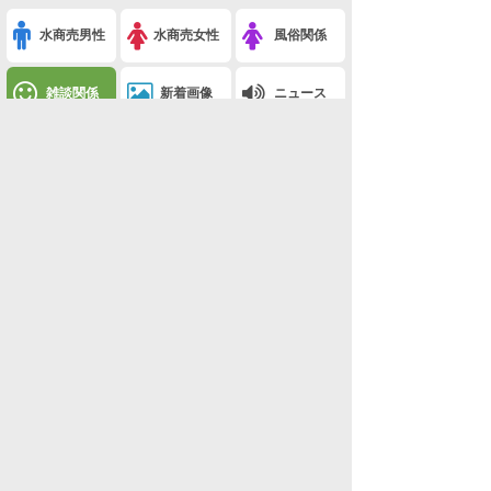
水商売男性
水商売女性
風俗関係
雑談関係
新着画像
ニュース
検索
このスレを友達に教える
※カルバンクラインのグレーのインナーって(なんでも雑談)
利用規約
削除依頼
広告掲載について!
ページトップ
板一覧
ホーム
関西版
関西版
ホスラブ小説
ホスラブnews
夜ちゃんねる
新着動画
新着画像