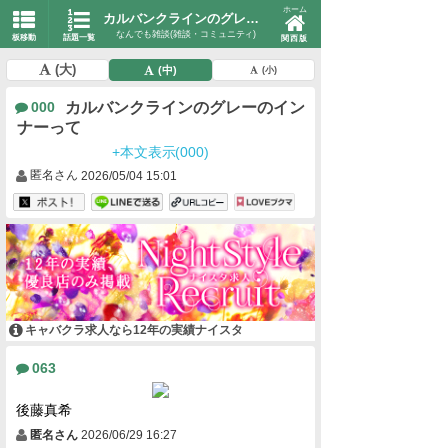
ホーム
カルバンクラインのグレーのインナーって
なんでも雑談(雑談・コミュニティ)
板移動
話題一覧
関西版
(大)
(中)
(小)
カルバンクラインのグレーのイン
000
ナーって
+本文表示(000)
匿名さん
2026/05/04 15:01
キャバクラ求人なら12年の実績ナイスタ
063
後藤真希
匿名さん
2026/06/29 16:27