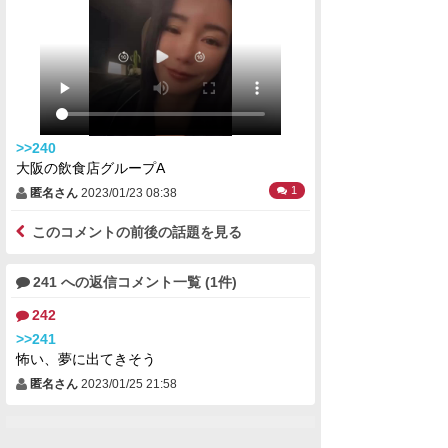
>>240
大阪の飲食店グループA
1
匿名さん
2023/01/23 08:38
このコメントの前後の話題を見る
241 への返信コメント一覧 (1件)
242
>>241
怖い、夢に出てきそう
匿名さん
2023/01/25 21:58