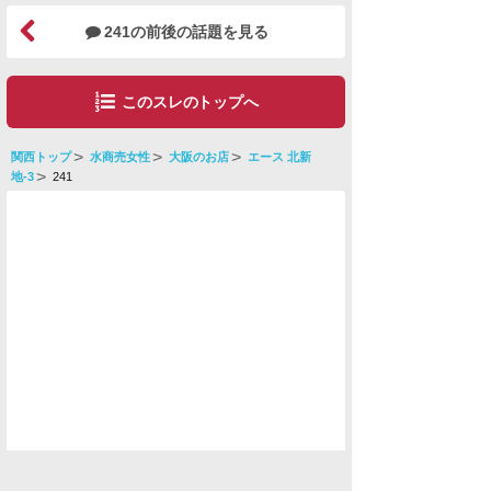
241の前後の話題を見る
このスレのトップへ
関西トップ
水商売女性
大阪のお店
エース 北新
地-3
241