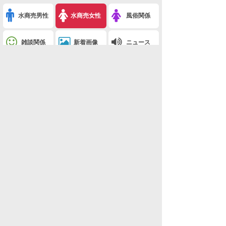
水商売男性
水商売女性
風俗関係
雑談関係
新着画像
ニュース
検索
このスレを友達に教える
※北新地アルス(大阪のお店)
利用規約
削除依頼
広告掲載について!
ページトップ
板一覧
ホーム
関西版
関西版
ホスラブ小説
ホスラブnews
夜ちゃんねる
新着動画
新着画像