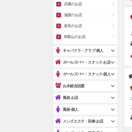
兵庫のお店
滋賀のお店
奈良のお店
和歌山のお店
キャバクラ・クラブ-個人
ガールズバー・スナック-お店
ガールズバー・スナック-個人
お水総合話題
風俗-お店
風俗-個人
メンズエステ・回春-お店