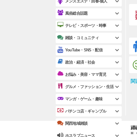
メンズエステ・回春-個人
風俗総合話題
テレビ・スポーツ・時事
雑談・コミュニティ
YouTube・SNS・配信
政治・経済・社会
お悩み・美容・ママ育児
関
グルメ・ファッション・生活
マンガ・ゲーム・趣味
パチンコ店・ギャンブル
関西地域雑談
ホスラブニュース