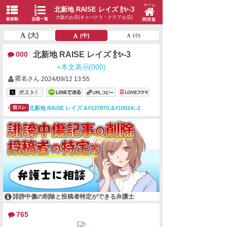
ホーム
北新地 RAISE レイズ 🍾✨-3
大阪のお店(キャバクラ・クラブ-お店)
板移動
話題一覧
関西版
(大)
(中)
(小)
北新地 RAISE レイズ 🍾✨-3
000
+本文表示(000)
匿名さん
2024/09/12 13:55
北新地 RAISE レイズ &#127870;&#10024;-2
前スレ
誹謗中傷の削除と投稿者特定ができる弁護士
765