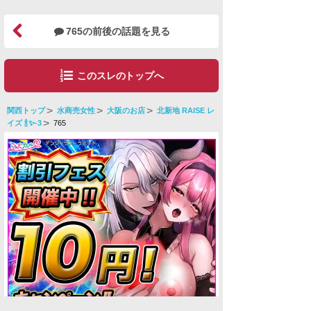
765の前後の話題を見る
このスレのトップへ
関西トップ
水商売女性
大阪のお店
北新地 RAISE レ
イズ 🍾✨-3
765