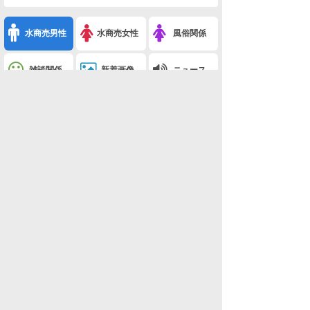
水商売男性
水商売女性
風俗関係
雑談関係
新着画像
ニュース
検索
このスレを友達に教える
※Ambers(大阪のお店)
利用規約
削除依頼
広告掲載について!
ページトップ
板一覧
ホーム
関西版
関西版
ホスラブ小説
ホスラブnews
夜ちゃんねる
新着動画
新着画像