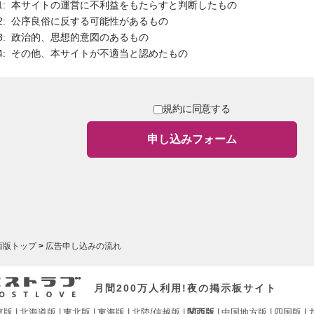
本サイトの運営に不利益をもたらすと判断したもの
公序良俗に反する可能性があるもの
政治的、思想的意図のあるもの
その他、本サイトが不適当と認めたもの
規約に同意する
申し込みフォーム
西版トップ
広告申し込みの流れ
月間200万人利用!夜の掲示板サイト
東版
北海道版
東北版
東海版
北陸/信越版
関西版
中国地方版
四国版