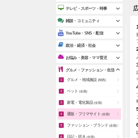
テレビ・スポーツ・時事
雑談・コミュニティ
YouTube・SNS・配信
政治・経済・社会
お悩み・美容・ママ育児
グルメ・ファッション・生活
グルメ・地域施設
(関西)
ペット
(全国)
家電・電化製品
(全国)
通販・フリマサイト
(全国)
ファッション・ブランド
(全国)
日記・呟き
(全国)