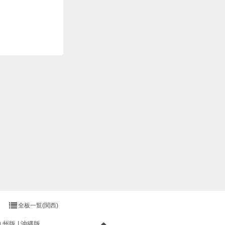
全板一覧(関西)
九州版
沖縄版