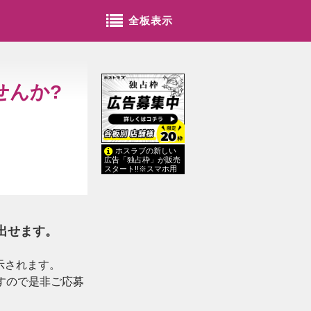
全板表示
せんか?
ホスラブの新しい
広告「独占枠」が販売
スタート!!※スマホ用
出せます。
示されます。
すので是非ご応募