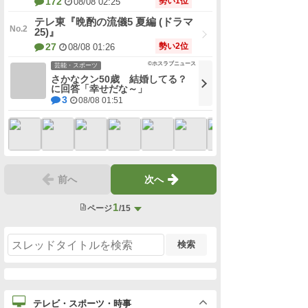
テレ東『晩酌の流儀5 夏編 (ドラマ
25)』
勢い2位
27
08/08 01:26
©ホスラブニュース
芸能・スポーツ
さかなクン50歳 結婚してる？
に回答「幸せだな～」
3
08/08 01:51
前へ
次へ
1
ページ
/15
検索
テレビ・スポーツ・時事