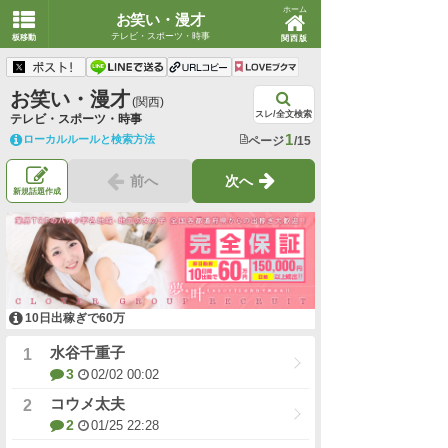
ホーム
お笑い・漫才
テレビ・スポーツ・時事
板移動
関西版
お笑い・漫才
(関西)
スレ/全文検索
テレビ・スポーツ・時事
1
ローカルルールと検索方法
ページ
/15
前へ
次へ
新規話題作成
10日出稼ぎで60万
水谷千重子
3
02/02 00:02
コウメ太夫
2
01/25 22:28