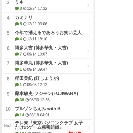
ミキ
3
12/24 17:32
カミナリ
5
12/22 03:06
今年で消えるであろうお笑い芸人
4
12/11 18:16
博多大吉 (博多華丸・大吉)
7
09/14 10:07
博多華丸 (博多華丸・大吉)
1
09/14 09:47
稲田美紀 (紅しょうが)
1
09/05 12:12
藤本敏史-フジモン(FUJIWARA)
39
08/30 12:36
ブルゾンちえみ with B
14
08/18 04:01
テレ東『東京パソコンクラブ 女子
だけのゲーム秘密組織』
勢い1位
172
08/08 02:25