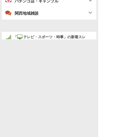
関西地域雑談
「
テレビ・スポーツ・時事」の新着スレ
データを取得できませんでした。
水商売男性
水商売女性
風俗関係
雑談関係
新着画像
ニュース
検索
関西トップ
雑談
お笑い・漫才
(関西)
©ホスラブニュース
芸能・スポーツ