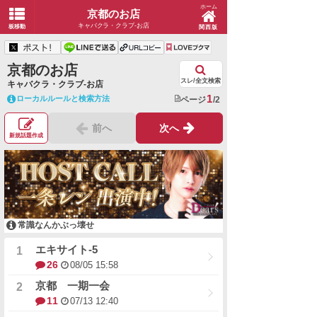
ホーム
京都のお店
キャバクラ・クラブ-お店
板移動
関西版
京都のお店
スレ/全文検索
キャバクラ・クラブ-お店
1
ローカルルールと検索方法
ページ
/2
前へ
次へ
新規話題作成
常識なんかぶっ壊せ
エキサイト-5
26
08/05 15:58
京都 一期一会
11
07/13 12:40