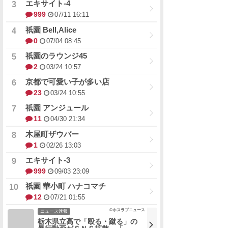
エキサイト-4
999
07/11 16:11
祇園 Bell,Alice
0
07/04 08:45
祇園のラウンジ45
2
03/24 10:57
京都で可愛い子が多い店
23
03/24 10:55
祇園 アンジュール
11
04/30 21:34
木屋町ザウバー
1
02/26 13:03
エキサイト-3
999
09/03 23:09
祇園 華小町 ハナコマチ
12
07/21 01:55
©ホスラブニュース
ニュース速報
栃木県立高で「殴る・蹴る」の
暴行動画がＳＮＳ拡散、「 …