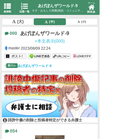
ホーム
あげぽんザワールド-9
ネタ・おもしろ画像(雑談・コミュニティ)
板移動
話題一覧
関西版
(大)
(中)
(小)
あげぽんザワールド-9
000
+本文表示(000)
master
2023/08/09 22:24
あげぽんザワールド-8
前スレ
誹謗中傷の削除と投稿者特定ができる弁護士
054