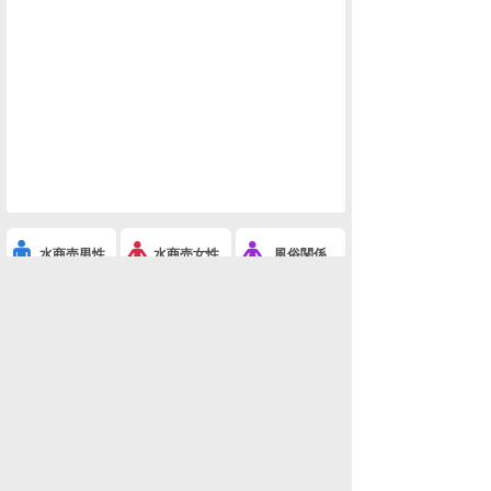
水商売男性
水商売女性
風俗関係
雑談関係
新着画像
ニュース
検索
このスレを友達に教える
※あげぽんザワールド-9(ネタ・おもしろ画像)