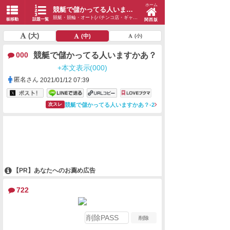
ホーム
競艇で儲かってる人いますかあ？
競艇・競輪・オート(パチンコ店・ギャンブル)
板移動
話題一覧
関西版
(大)
(中)
(小)
競艇で儲かってる人いますかあ？
000
+本文表示(000)
匿名さん
2021/01/12 07:39
競艇で儲かってる人いますかあ？-2
次スレ
【PR】あなたへのお薦め広告
722