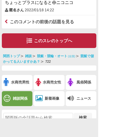
ちょっとプラスになると🍥ニコニコ
匿名さん
2022/01/18 14:22
このコメントの前後の話題を見る
このスレのトップへ
関西トップ
雑談
競艇・競輪・オート
競艇で儲
(全国)
かってる人いますかあ？
722
水商売男性
水商売女性
風俗関係
雑談関係
新着画像
ニュース
検索
このスレを友達に教える
※競艇で儲かってる人いますかあ？(競艇・競輪・オート)