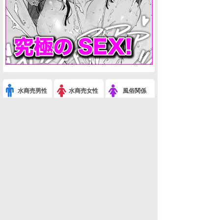
水商売男性
水商売女性
風俗関係
雑談関係
新着画像
ニュース
検索
このスレを友達に教える
※JR山手線 新宿駅で男が刃物を振り回し乗客がパニックに(事件・事故・時事ネタ)
利用規約
削除依頼
広告掲載について!