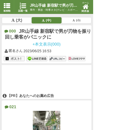
ホーム
JR山手線 新宿駅で男が刃物を振り回し乗客がパニックに
事件・事故・時事ネタ(テレビ・スポーツ・時事)
板移動
話題一覧
関西版
(大)
(中)
(小)
JR山手線 新宿駅で男が刃物を振り
000
回し乗客がパニックに
+本文表示(000)
匿名さん
2023/06/25 16:53
【PR】あなたへのお薦め広告
021