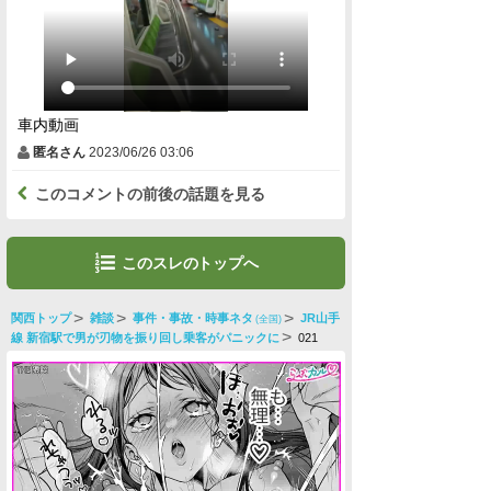
車内動画
匿名さん
2023/06/26 03:06
このコメントの前後の話題を見る
このスレのトップへ
関西トップ
雑談
事件・事故・時事ネタ
JR山手
(全国)
線 新宿駅で男が刃物を振り回し乗客がパニックに
021