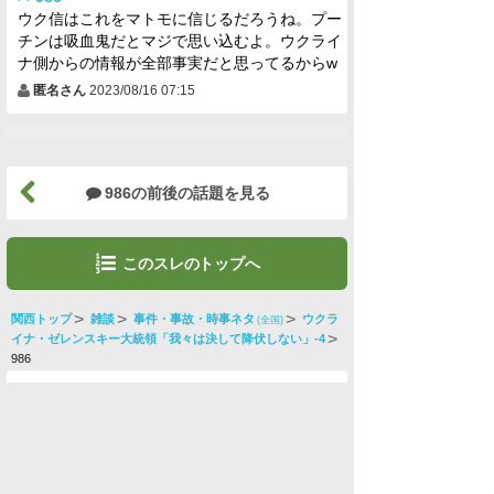
ウク信はこれをマトモに信じるだろうね。プー
チンは吸血鬼だとマジで思い込むよ。ウクライ
ナ側からの情報が全部事実だと思ってるからw
匿名さん
2023/08/16 07:15
986の前後の話題を見る
このスレのトップへ
関西トップ
雑談
事件・事故・時事ネタ
ウクラ
(全国)
イナ・ゼレンスキー大統領「我々は決して降伏しない」-4
986
水商売男性
水商売女性
風俗関係
雑談関係
新着画像
ニュース