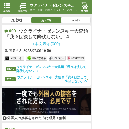
ホーム
ウクライナ・ゼレンスキー大統領「我々は決して降伏しない」-4
事件・事故・時事ネタ(テレビ・スポーツ・時事)
板移動
話題一覧
関西版
(大)
(中)
(小)
ウクライナ・ゼレンスキー大統領
000
「我々は決して降伏しない」-4
+本文表示(000)
匿名さん
2023/07/06 19:56
ウクライナ・ゼレンスキー大統領「我々は決して
前スレ
降伏しない」-3
ウクライナ・ゼレンスキー大統領「我々は決して
次スレ
降伏しない」-5
外国人の接客をされた方は必見！無料
986