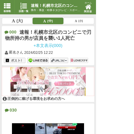
ホーム
速報！札幌市北区のコンビニで刃物所持の男が店員を襲い1人死亡
事件・事故・時事ネタ(テレビ・スポーツ・時事)
板移動
話題一覧
関西版
(大)
(中)
(小)
速報！札幌市北区のコンビニで刃
000
物所持の男が店員を襲い1人死亡
+本文表示(000)
匿名さん
2024/02/25 12:22
圧倒的に稼げる環境をお求めの方へ
030