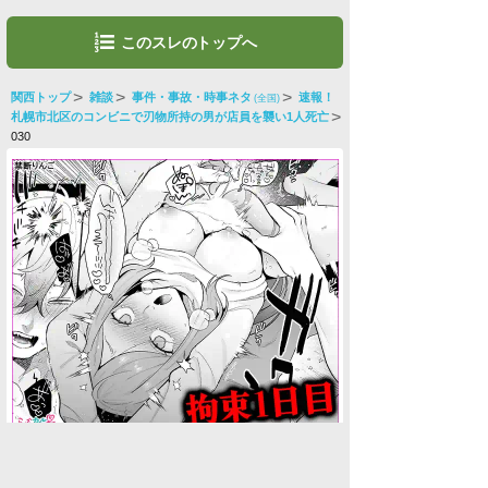
このスレのトップへ
関西トップ
雑談
事件・事故・時事ネタ
速報！
(全国)
札幌市北区のコンビニで刃物所持の男が店員を襲い1人死亡
030
水商売男性
水商売女性
風俗関係