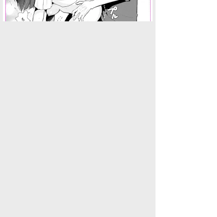
水商売男性
水商売女性
風俗関係
雑談関係
新着画像
ニュース
検索
このスレを友達に教える
※クマが軽トラックに襲い掛かる フロントガラスにひび 根室市(事件・事故・時事ネタ)
利用規約
削除依頼
広告掲載について!
ページトップ