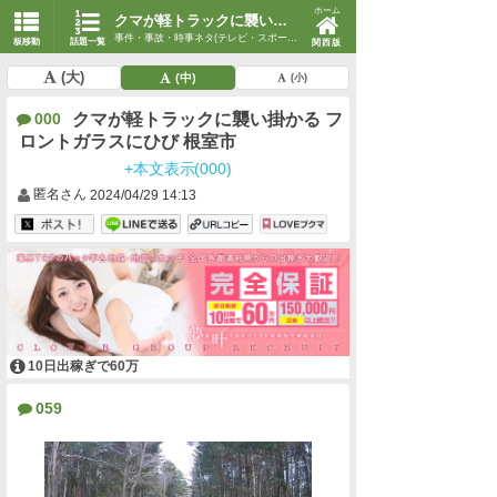
ホーム
クマが軽トラックに襲い掛かる フロントガラスにひび 根室市
事件・事故・時事ネタ(テレビ・スポーツ・時事)
板移動
話題一覧
関西版
(大)
(中)
(小)
クマが軽トラックに襲い掛かる フ
000
ロントガラスにひび 根室市
+本文表示(000)
匿名さん
2024/04/29 14:13
10日出稼ぎで60万
059