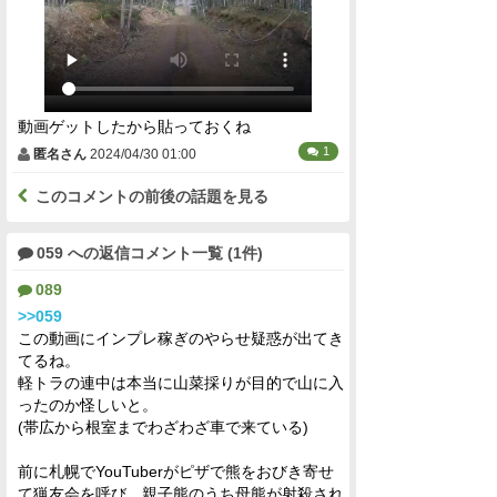
動画ゲットしたから貼っておくね
1
匿名さん
2024/04/30 01:00
このコメントの前後の話題を見る
059 への返信コメント一覧 (1件)
089
>>059
この動画にインプレ稼ぎのやらせ疑惑が出てき
てるね。
軽トラの連中は本当に山菜採りが目的で山に入
ったのか怪しいと。
(帯広から根室までわざわざ車で来ている)
前に札幌でYouTuberがピザで熊をおびき寄せ
て猟友会を呼び、親子熊のうち母熊が射殺され