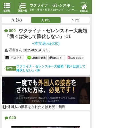
ホーム
ウクライナ・ゼレンスキー大統領「我々は決して降伏しない」-11
事件・事故・時事ネタ(テレビ・スポーツ・時事)
板移動
話題一覧
関西版
(大)
(中)
(小)
ウクライナ・ゼレンスキー大統領
000
「我々は決して降伏しない」-11
+本文表示(000)
匿名さん
2025/02/19 07:06
ウクライナ・ゼレンスキー大統領「我々は決して
前スレ
降伏しない」-10
外国人の接客をされた方は必見！無料
040