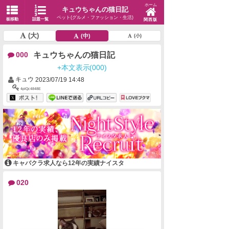
ホーム
キュウちゃんの猫日記
ペット(グルメ・ファッション・生活)
板移動
話題一覧
関西版
(大)
(中)
(小)
キュウちゃんの猫日記
000
+本文表示(000)
キュウ
2023/07/19 14:48
4pIQc4848E
キャバクラ求人なら12年の実績ナイスタ
020