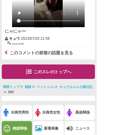
にゃにゃー
キュウ
2023/07/20 21:58
4pIQc4848E
このコメントの前後の話題を見る
このスレのトップへ
関西トップ
雑談
ペット
キュウちゃんの猫日記
(全国)
020
水商売男性
水商売女性
風俗関係
雑談関係
新着画像
ニュース