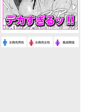
水商売男性
水商売女性
風俗関係
雑談関係
新着画像
ニュース
検索
このスレを友達に教える
※コタツ猫(ペット)
利用規約
削除依頼
広告掲載について!
ページトップ