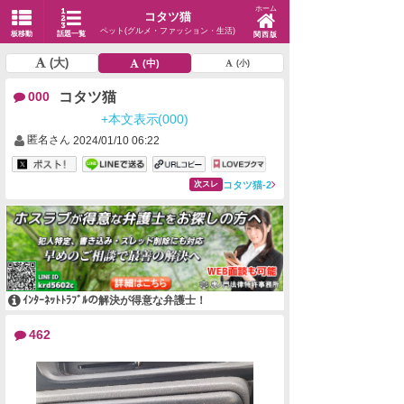
ホーム
コタツ猫
ペット(グルメ・ファッション・生活)
板移動
話題一覧
関西版
(大)
(中)
(小)
コタツ猫
000
+本文表示(000)
匿名さん
2024/01/10 06:22
コタツ猫-2
次スレ
ｲﾝﾀｰﾈｯﾄﾄﾗﾌﾞﾙの解決が得意な弁護士！
462