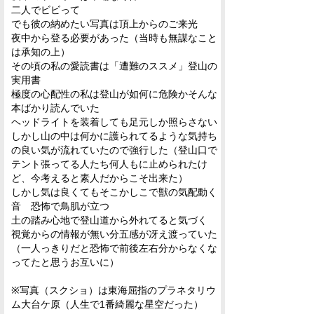
二人でビビって
でも彼の納めたい写真は頂上からのご来光
夜中から登る必要があった（当時も無謀なこと
は承知の上）
その頃の私の愛読書は「遭難のススメ」登山の
実用書
極度の心配性の私は登山が如何に危険かそんな
本ばかり読んでいた
ヘッドライトを装着しても足元しか照らさない
しかし山の中は何かに護られてるような気持ち
の良い気が流れていたので強行した（登山口で
テント張ってる人たち何人もに止められたけ
ど、今考えると素人だからこそ出来た）
しかし気は良くてもそこかしこで獣の気配動く
音 恐怖で鳥肌が立つ
土の踏み心地で登山道から外れてると気づく
視覚からの情報が無い分五感が冴え渡っていた
（一人っきりだと恐怖で前後左右分からなくな
ってたと思うお互いに）
※写真（スクショ）は東海屈指のプラネタリウ
ム大台ケ原（人生で1番綺麗な星空だった）