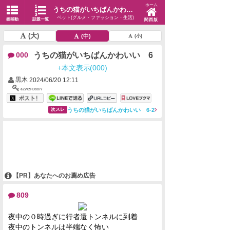
ホーム
うちの猫がいちばんかわいい 6
ペット(グルメ・ファッション・生活)
板移動
話題一覧
関西版
(大)
(中)
(小)
うちの猫がいちばんかわいい 6
000
+本文表示(000)
黒木
2024/06/20 12:11
eZWzFDoo/Y
うちの猫がいちばんかわいい 6-2
次スレ
【PR】あなたへのお薦め広告
809
夜中の０時過ぎに行者還トンネルに到着
夜中のトンネルは半端なく怖い