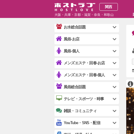
ガールズバー・スナック-お店
関西
大阪・兵庫・京都・滋賀・奈良・和歌山
ガールズバー・スナック-個人
お水総合話題
風俗-お店
風俗-個人
メンズエステ・回春-お店
メンズエステ・回春-個人
風俗総合話題
テレビ・スポーツ・時事
雑談・コミュニティ
YouTube・SNS・配信