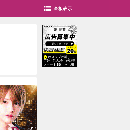
全板表示
ホスラブの新しい
広告「独占枠」が販売
スタート!!※スマホ用