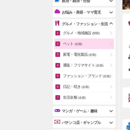
政治・経済・社会
お悩み・美容・ママ育児
グルメ・ファッション・生活
グルメ・地域施設
(関西)
ペット
(全国)
家電・電化製品
(全国)
通販・フリマサイト
(全国)
ファッション・ブランド
(全国)
日記・呟き
(全国)
生活全般
(全国)
マンガ・ゲーム・趣味
パチンコ店・ギャンブル