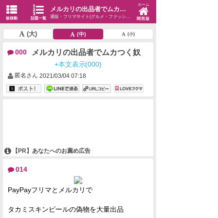
ホーム
メルカリの出品者でムカつく奴
通販・フリマサイト(グルメ・ファッション・生活)
板移動
話題一覧
関西版
(大)
(中)
(小)
メルカリの出品者でムカつく奴
000
+本文表示(000)
匿名さん
2021/03/04 07:18
【PR】あなたへのお薦め広告
014
PayPayフリマとメルカリで
タカミスキンピールの偽物を大量出品