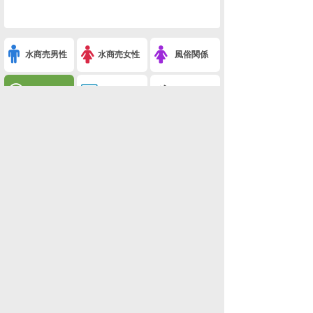
水商売男性
水商売女性
風俗関係
雑談関係
新着画像
ニュース
検索
このスレを友達に教える
※人妻テレリンの部屋🍀-101(生活全般)
利用規約
削除依頼
広告掲載について!
ページトップ
板一覧
ホーム
関西版
関西版