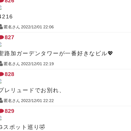
826
4216
匿名さん
2022/12/01 22:06
827
聖路加ガーデンタワーが一番好きなビル💖
匿名さん
2022/12/01 22:19
828
プレリュードでお別れ、
匿名さん
2022/12/01 22:22
829
Gスポット巡り🤣