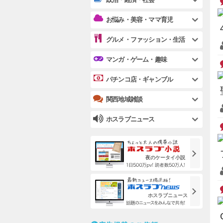
お悩み・美容・ママ育児
グルメ・ファッション・生活
マンガ・ゲーム・趣味
パチンコ店・ギャンブル
関西地域雑談
ホスラブニュース
夜のケータイ小説
ホスラブニュース