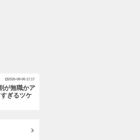
2026-08-06 17:17
割が無職かア
きすぎるツケ