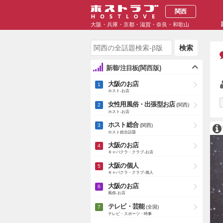
関西
大阪・兵庫・京都・滋賀・奈良・和歌山
検索
新着/注目板
(関西版)
大阪のお店
ホスト-お店
女性用風俗・出張型お店
(関西)
ホスト-お店
ホスト総合
(関西)
ホスト総合話題
大阪のお店
キャバクラ・クラブ-お店
大阪の個人
キャバクラ・クラブ-個人
大阪のお店
風俗-お店
テレビ・芸能
(全国)
テレビ・スポーツ・時事