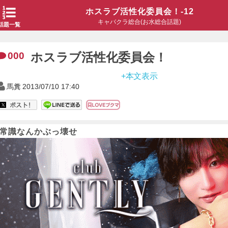
ホスラブ活性化委員会！-12
キャバクラ総合(お水総合話題)
話題一覧
000
ホスラブ活性化委員会！
+本文表示
馬糞
2013/07/10 17:40
常識なんかぶっ壊せ