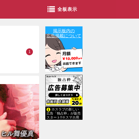
全板表示
掲示板内の
広告掲載について
1
ホスラブの新しい
広告「独占枠」が販売
スタート!!※スマホ用