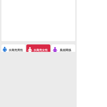
水商売男性
水商売女性
風俗関係
雑談関係
新着画像
ニュース
検索
このスレを友達に教える
※ホスラブ活性化委員会！(キャバクラ総合)
利用規約
削除依頼
広告掲載について!