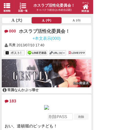
ホーム
ホスラブ活性化委員会！
キャバクラ総合(お水総合話題)
板移動
話題一覧
関西版
(大)
(中)
(小)
ホスラブ活性化委員会！
000
+本文表示(000)
馬糞
2013/07/10 17:40
常識なんかぶっ壊せ
183
おい、道頓堀のビッチども！