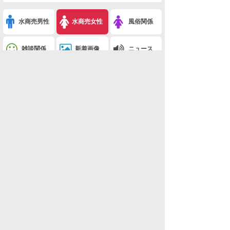
水商売男性
水商売女性
風俗関係
雑談関係
新着画像
ニュース
検索
このスレを友達に教える
※たーおとこま知ってますか？(キャバクラ総合)
利用規約
削除依頼
広告掲載について!
ページトップ
板一覧
ホーム
関西版
関西版
ホスラブ小説
ホスラブnews
夜ちゃんねる
新着動画
新着画像