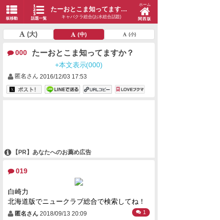
ホーム
たーおとこま知ってますか？
キャバクラ総合(お水総合話題)
板移動
話題一覧
関西版
(大)
(中)
(小)
たーおとこま知ってますか？
000
+本文表示(000)
匿名さん
2016/12/03 17:53
【PR】あなたへのお薦め広告
019
白崎力
北海道版でニュークラブ総合で検索してね！
1
匿名さん
2018/09/13 20:09