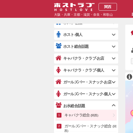
雑談・コミュニティ
関西
YouTuber・ユーチューブ
(全国)
YouTube・SNS・配信
大阪・兵庫・京都・滋賀・奈良・和歌山
ホスト-お店
ホスト-個人
ホスト総合話題
キャバクラ・クラブ-お店
キャバクラ・クラブ-個人
ガールズバー・スナック-お店
ガールズバー・スナック-個人
お水総合話題
キャバクラ総合
(関西)
ガールズバー・スナック総合
(関
西)