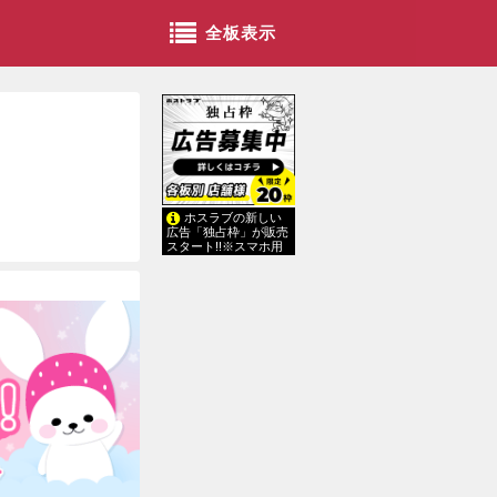
全板表示
ホスラブの新しい
広告「独占枠」が販売
スタート!!※スマホ用