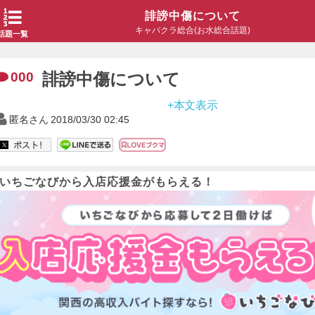
誹謗中傷について
キャバクラ総合(お水総合話題)
話題一覧
000
誹謗中傷について
+本文表示
匿名さん
2018/03/30 02:45
いちごなびから入店応援金がもらえる！