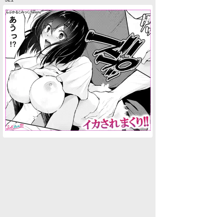
水商売男性
水商売女性
風俗関係
雑談関係
新着画像
ニュース
検索