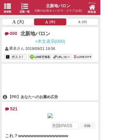
ホーム
北新地バロン
大阪のお店(キャバクラ・クラブ-お店)
板移動
話題一覧
関西版
(大)
(中)
(小)
北新地バロン
000
+本文表示(000)
匿名さん
2019/09/21 19:56
【PR】あなたへのお薦め広告
521
これ？wwwwwwwwwwwwwwww