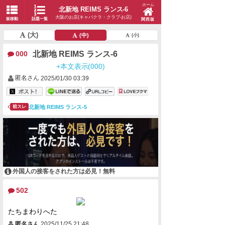
ホーム
北新地 REIMS ランス-6
大阪のお店(キャバクラ・クラブ-お店)
板移動
話題一覧
関西版
(大)
(中)
(小)
北新地 REIMS ランス-6
000
+本文表示(000)
匿名さん
2025/01/30 03:39
北新地 REIMS ランス-5
前スレ
外国人の接客をされた方は必見！無料
502
たちまわりへた
匿名さん
2025/11/25 21:48