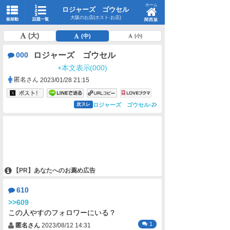
ホーム
ロジャーズ ゴウセル
大阪のお店(ホスト-お店)
板移動
話題一覧
関西版
(大)
(中)
(小)
ロジャーズ ゴウセル
000
+本文表示(000)
匿名さん
2023/01/28 21:15
ロジャーズ ゴウセル-2
次スレ
【PR】あなたへのお薦め広告
610
>>609
この人やすのフォロワーにいる？
1
匿名さん
2023/08/12 14:31