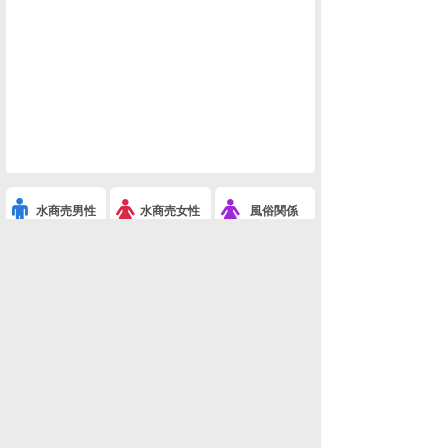
水商売男性
水商売女性
風俗関係
雑談関係
新着画像
ニュース
検索
このスレを友達に教える
※あげぽんザワールド-8(ネタ・おもしろ画像)
利用規約
削除依頼
広告掲載について!