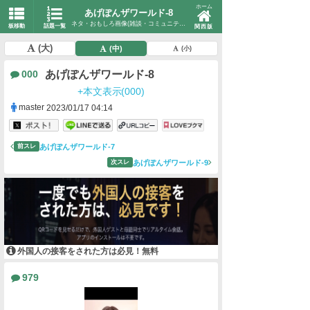
ホーム
あげぽんザワールド-8
ネタ・おもしろ画像(雑談・コミュニティ)
板移動
話題一覧
関西版
(大)
(中)
(小)
あげぽんザワールド-8
000
+本文表示(000)
master
2023/01/17 04:14
あげぽんザワールド-7
前スレ
あげぽんザワールド-9
次スレ
外国人の接客をされた方は必見！無料
979