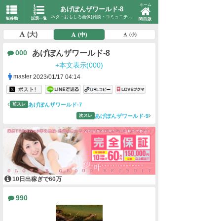
ホーム
あげぽんザワールド-8
ネタ・おもしろ画像(雑談・コミュニティ)
板移動
話題一覧
関西版
(大)
(中)
(小)
あげぽんザワールド-8
000
+本文表示(000)
master
2023/01/17 04:14
あげぽんザワールド-7
前スレ
あげぽんザワールド-9
次スレ
10日出稼ぎで60万
990