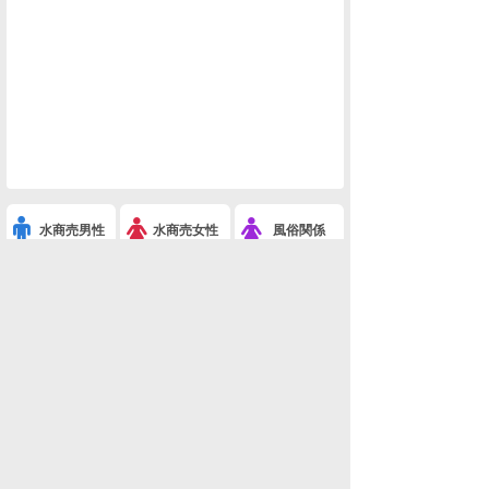
水商売男性
水商売女性
風俗関係
雑談関係
新着画像
ニュース
検索
このスレを友達に教える
※あげぽんザワールド-8(ネタ・おもしろ画像)
利用規約
削除依頼
広告掲載について!