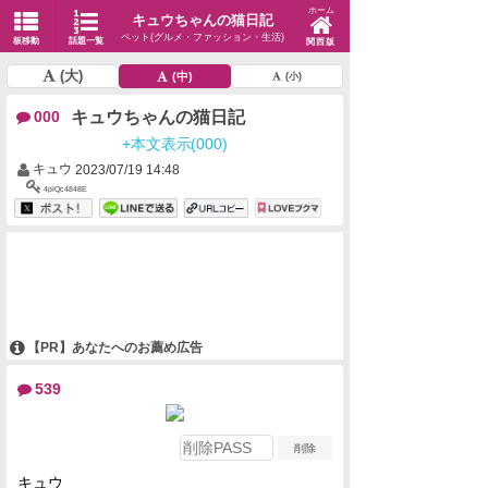
ホーム
キュウちゃんの猫日記
ペット(グルメ・ファッション・生活)
板移動
話題一覧
関西版
(大)
(中)
(小)
キュウちゃんの猫日記
000
+本文表示(000)
キュウ
2023/07/19 14:48
4pIQc4848E
【PR】あなたへのお薦め広告
539
キュウ