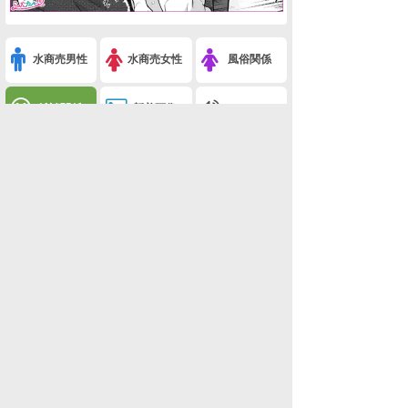
水商売男性
水商売女性
風俗関係
雑談関係
新着画像
ニュース
検索
このスレを友達に教える
※キュウちゃんの猫日記(ペット)
利用規約
削除依頼
広告掲載について!
ページトップ
板一覧
ホーム
関西版
関西版