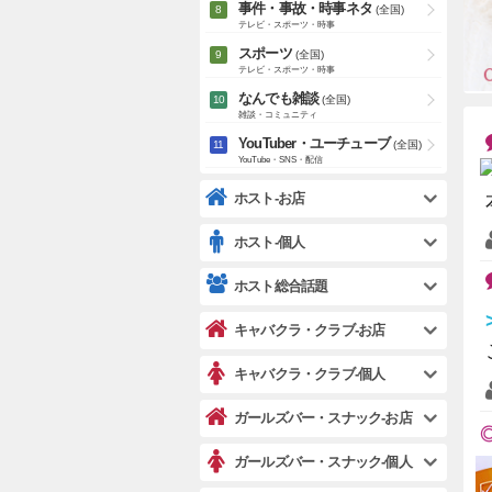
事件・事故・時事ネタ
(全国)
テレビ・スポーツ・時事
スポーツ
(全国)
テレビ・スポーツ・時事
なんでも雑談
(全国)
雑談・コミュニティ
YouTuber・ユーチューブ
(全国)
YouTube・SNS・配信
ホスト-お店
ホスト-個人
ホスト総合話題
キャバクラ・クラブ-お店
キャバクラ・クラブ-個人
ガールズバー・スナック-お店
ガールズバー・スナック-個人