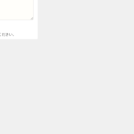
ください。