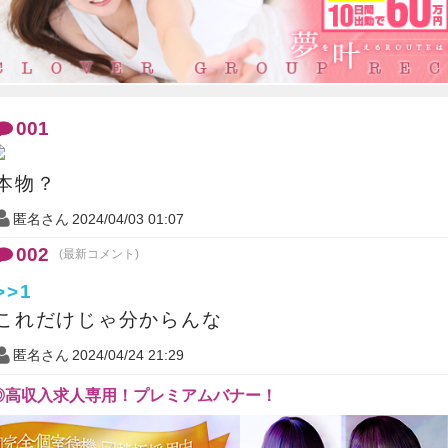
001
本物？
匿名さん
2024/04/03 01:07
002
>>1
これだけじゃ分からんな
匿名さん
2024/04/24 21:29
◎高収入求人専用！プレミアムバナー！