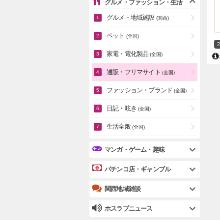
グルメ・ファッション・生活
グルメ・地域施設
(関西)
ペット
(全国)
家電・電化製品
(全国)
通販・フリマサイト
(全国)
ファッション・ブランド
(全国)
日記・呟き
(全国)
生活全般
(全国)
マンガ・ゲーム・趣味
パチンコ店・ギャンブル
関西地域雑談
ホスラブニュース