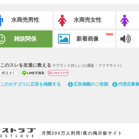
水商売男性
水商売女性
雑談関係
新着画像
このスレを友達に教える
※ブランド詳しい人(通販・フリマサイト)
このカテゴリに広告を掲載する
広告掲載のご依頼
代理店募
月間200万人利用!夜の掲示板サイト