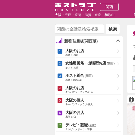
関西
大阪・兵庫・京都・滋賀・奈良・和歌山
検索
新着/注目板
(関西版)
大阪のお店
ホスト-お店
女性用風俗・出張型お店
(関西)
ホスト-お店
ホスト総合
(関西)
ホスト総合話題
大阪のお店
キャバクラ・クラブ-お店
大阪の個人
キャバクラ・クラブ-個人
大阪のお店
風俗-お店
テレビ・芸能
(全国)
テレビ・スポーツ・時事