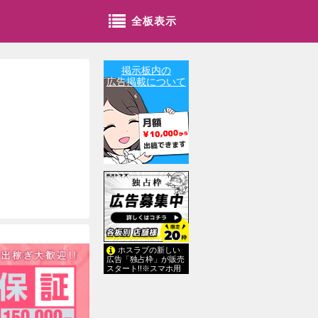
全板表示
掲示板内の
広告掲載について
ホスラブの新しい
広告「独占枠」が販売
スタート!!※スマホ用