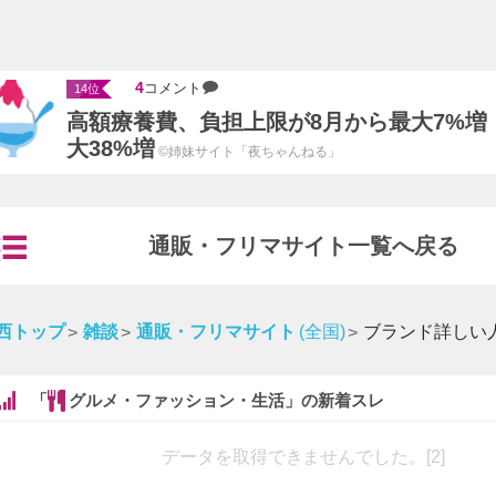
4
コメント
14位
高額療養費、負担上限が8月から最大7%増
大38%増
©姉妹サイト「夜ちゃんねる」
通販・フリマサイト一覧へ戻る
西トップ
雑談
通販・フリマサイト
(全国)
ブランド詳しい
「
グルメ・ファッション・生活」の新着スレ
データを取得できませんでした。[2]