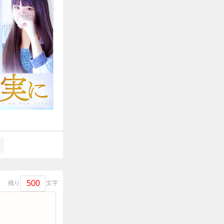
残り
文字