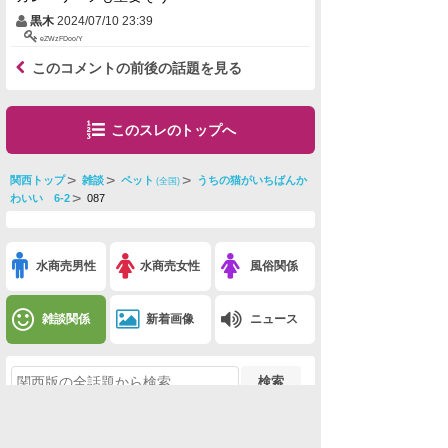
黒木
2024/07/10 23:39
eZWzFDoo/Y
このコメントの前後の話題を見る
このスレのトップへ
関西トップ
雑談
ペット
うちの猫がいちばんか
(全国)
わいい 6-2
087
水商売男性
水商売女性
風俗関係
雑談関係
新着画像
ニュース
検索
このスレを友達に教える
※うちの猫がいちばんかわいい 6-2(ペット)