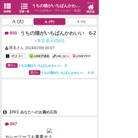
ホーム
うちの猫がいちばんかわいい 6-2
ペット(グルメ・ファッション・生活)
板移動
話題一覧
関西版
(大)
(中)
(小)
うちの猫がいちばんかわいい 6-2
000
+本文表示(000)
匿名さん
2024/07/09 00:07
うちの猫がいちばんかわいい 6
前スレ
うちの猫がいちばんかわいい 6-3
次スレ
【PR】あなたへのお薦め広告
087
カレーリーフも重要そう