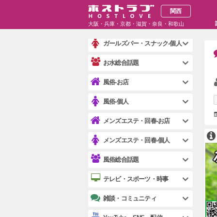
キャバクラ・クラブ-個人
関西
ガールズバー・スナック-お店
大阪・兵庫・京都・滋賀・奈良・和歌山
ガールズバー・スナック-個人
お水総合話題
風俗-お店
風俗-個人
メンズエステ・回春-お店
メンズエステ・回春-個人
風俗総合話題
テレビ・スポーツ・時事
雑談・コミュニティ