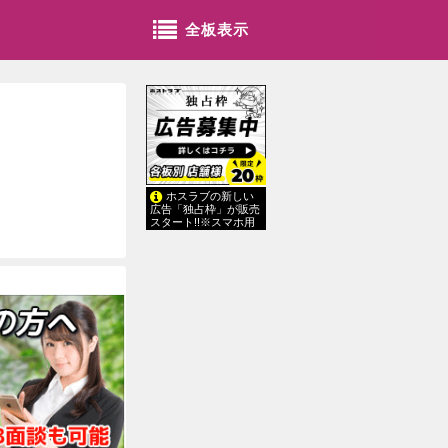
全板表示
ホスラブの新しい
広告「独占枠」が販売
スタート!!※スマホ用