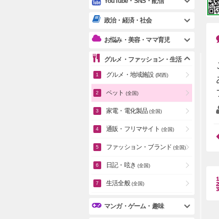
YouTube・SNS・配信
政治・経済・社会
お悩み・美容・ママ育児
グルメ・ファッション・生活
グルメ・地域施設
(関西)
ペット
(全国)
家電・電化製品
(全国)
通販・フリマサイト
(全国)
ファッション・ブランド
(全国)
日記・呟き
(全国)
生活全般
(全国)
マンガ・ゲーム・趣味