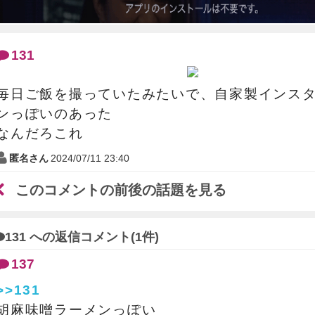
131
毎日ご飯を撮っていたみたいで、自家製インス
ンっぽいのあった
なんだろこれ
匿名さん
2024/07/11 23:40
このコメントの前後の話題を見る
131 への返信コメント(1件)
137
>>131
胡麻味噌ラーメンっぽい