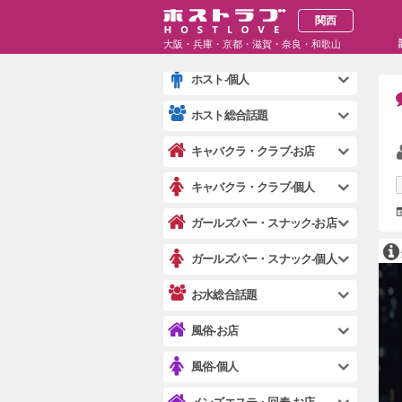
YouTube・SNS・配信
関西
ホスト-お店
大阪・兵庫・京都・滋賀・奈良・和歌山
ホスト-個人
ホスト総合話題
キャバクラ・クラブ-お店
キャバクラ・クラブ-個人
ガールズバー・スナック-お店
ガールズバー・スナック-個人
お水総合話題
風俗-お店
風俗-個人